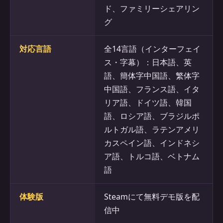
ド、ファミリーシェアリン
グ
対応言語
全14言語（インターフェイ
ス・字幕）：日本語、英
語、簡体字中国語、繁体字
中国語、フランス語、イタ
リア語、ドイツ語、韓国
語、ロシア語、ブラジルポ
ルトガル語、ラテンアメリ
カスペイン語、インドネシ
ア語、トルコ語、ベトナム
語
体験版
Steamにて無料デモ版を配
信中