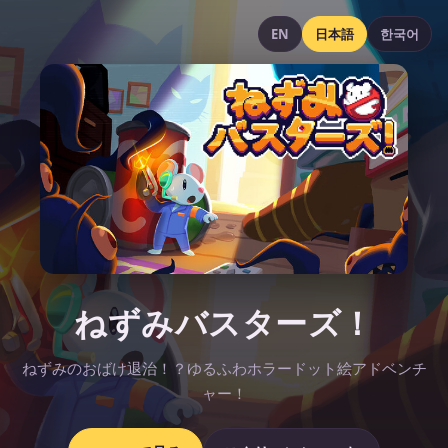
EN
日本語
한국어
ねずみバスターズ！
ねずみのおばけ退治！？ゆるふわホラードット絵アドベンチ
ャー！