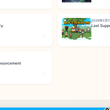
2026年2月1
ry
Last Supp
nnouncement