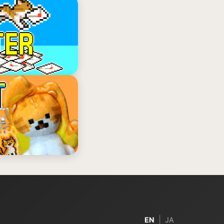
|
EN
JA