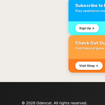
Subscribe to 
Stay updated on our
Sign Up →
Check Out Ou
Find Odencat game
Visit Shop →
© 2026 Odencat. All rights reserved.