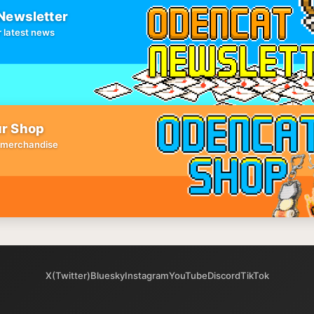
Newsletter
 latest news
r Shop
 merchandise
X(Twitter)
Bluesky
Instagram
YouTube
Discord
TikTok