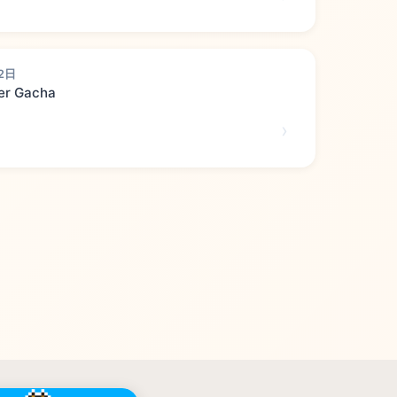
2日
er Gacha